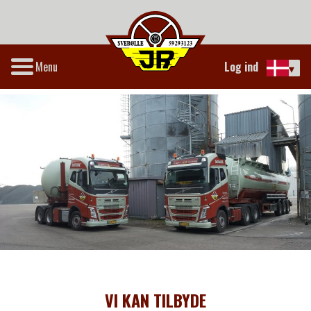
Menu
Log ind
▾
VI KAN TILBYDE