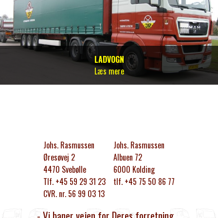
LADVOGN
Læs mere
Johs. Rasmussen
Johs. Rasmussen
Øresøvej 2
Albuen 72
4470 Svebølle
6000 Kolding
Tlf. +45 59 29 31 23
tlf. +45 75 50 86 77
CVR. nr. 56 99 03 13
- Vi baner vejen for Deres forretning